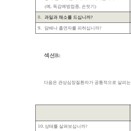
(
예
,
독감예방접종
,
손씻기
)
8.
과일과 채소를
드십니까
?
9.
담배나 흡연자를
피하십니까
?
섹션
B:
다음은 관상심장질환자가 공통적으로 살피는
10.
상태를
살펴보십니까
?