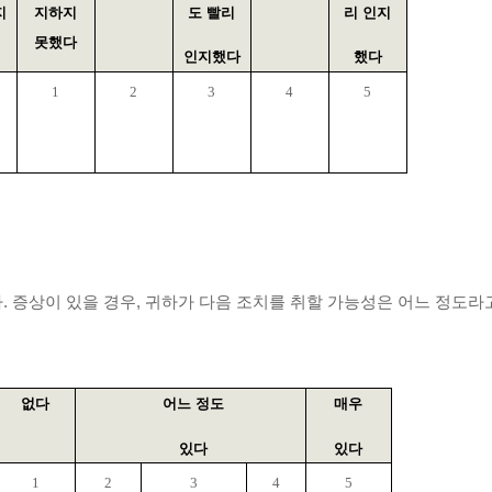
지
지하지
도 빨리
리 인지
못했다
인지했다
했다
1
2
3
4
5
다
.
증상이 있을 경우
,
귀하가 다음 조치를 취할 가능성은 어느 정도
없다
어느 정도
매우
있다
있다
1
2
3
4
5