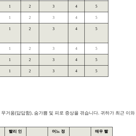
1
2
3
4
5
1
2
3
4
5
1
2
3
4
5
1
2
3
4
5
1
2
3
4
5
1
2
3
4
5
,
무거움
(
답답함
),
숨가쁨 및 피로 증상을 겪습니다
.
귀하가 최근 이와
빨리 인
어느 정
매우 빨