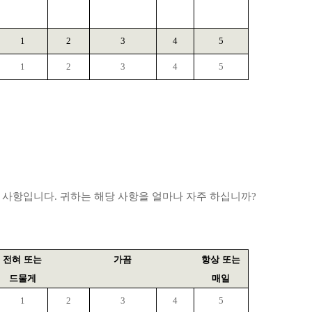
1
2
3
4
5
1
2
3
4
5
 사항입니다
.
귀하는 해당 사항을 얼마나 자주 하십니까
?
전혀 또는
가끔
항상 또는
드물게
매일
1
2
3
4
5