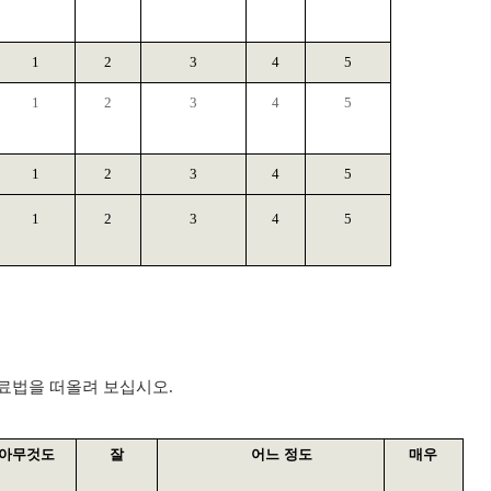
1
2
3
4
5
1
2
3
4
5
1
2
3
4
5
1
2
3
4
5
치료법을 떠올려 보십시오
.
아무것도
잘
어느 정도
매우