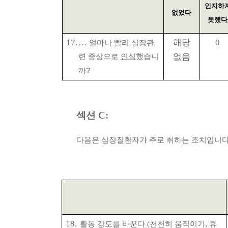
인지하
없었다
못했다
해당
17.
…
0
얼마나 빨리 심장관
없음
련 증상으로
인식
했습니
까
?
섹션
C:
다음은 심장질환자가 주로 취하는 조치입니
18.
활동 강도를 바꾼다
(
천천히 움직이기
,
휴