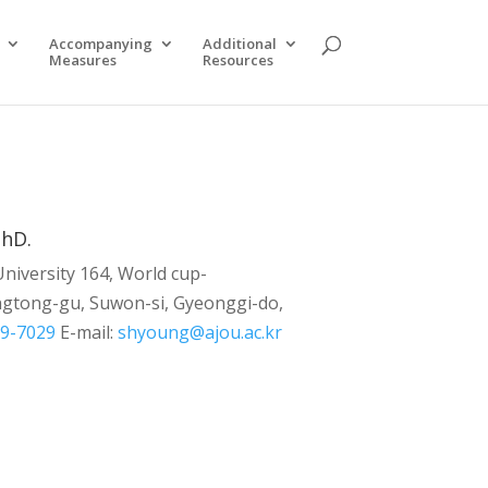
Accompanying
Additional
Measures
Resources
PhD.
University
164, World cup-
ngtong-gu,
Suwon-si, Gyeonggi-do,
19-7029
E-mail:
shyoung@ajou.ac.kr