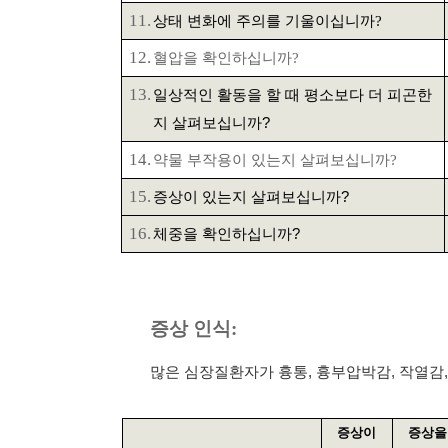
11.
상태 변화에 주의를
기울이십니까
?
12.
혈압을
확인하십니까
?
13.
일상적인 활동을 할 때 평소보다 더 피곤한
지 살펴보십니까
?
14.
약물 부작용이 있는지
살펴보십니까
?
15.
증상이 있는지
살펴보십니까
?
16.
체중을
확인하
십니까
?
증상 인식
:
많은 심장질환자가 흉통
,
흉부압박감
,
작열감
증상이
증상을