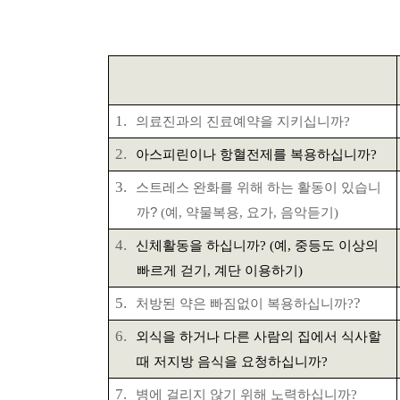
1.
의료진과의 진료예약을
지키십니까
?
2.
아스피린이나 항혈전제를 복용하십니까
?
3.
스트레스 완화를 위해 하는 활동이 있습니
까
?
(
예
,
약물복용
,
요가
,
음악듣기
)
4.
신체활동을 하십니까
? (
예
,
중등도 이상의
빠르게 걷기
,
계단 이용하기
)
5.
?
처방된 약은 빠짐없이
복용하십니까
?
6.
외식을 하거나 다른 사람의 집에서 식사할
때 저지방 음식을
요청하십니까
?
7.
병에 걸리지 않기 위해 노력하십니까
?