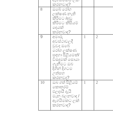
කරනවාද
?
8
ඔබේ රෝග
ලක්ෂණ නැති
කිරීමට
/
අඩු
කිරීමට
කිසියම්
දෙයක්
කරනවාද
?
9
අමාරු
1
2
අවස්ථාවලදී
වුවද ඔබේ
රෝග ලක්ෂණ
සඳහා පිළියමක්
/
විසදුමක් සොයා
ගැනීමට ඔබ
දිගින් දිගටම
උත්සහ
කරනවද
?
10
ඔබ ගත්
පිළියම්
1
2
කොතරම්
ඵලදායී දැයි
මැන බලනවාද
/
ඇගයිමකට ලක්
කරනවාද
?