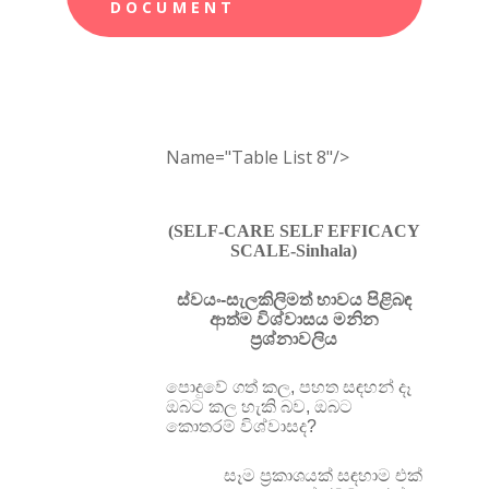
DOCUMENT
Name="Table List 8"/>
(SELF-CARE SELF EFFICACY
SCALE-Sinhala)
ස්වයං-සැලකිලිමත් භාවය පිළිබඳ
ආත්ම විශ්වාසය
මනින
ප්‍රශ්නාවලිය
පොදුවේ ගත් කල
,
පහත සඳහන් දෑ
ඔබට කල හැකි බව
,
ඔබට
කොතරම් විශ්වාසද
?
සෑම ප්‍රකාශයක් සඳහාම එක්