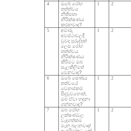
4
ඔබේ රෝග
1
2
තත්ත්වය
නිතිපතා
නිරීක්ෂණය
කරනවාද
?
5
අමාරු
1
2
අවස්ථාවලදී
වුවද පුරුද්දක්
ලෙස
රෝග
තත්ත්වය
නිරීක්ෂණය
කිරීමට ඔබ
සැලකිලිමත්
වෙනවාද
?
6
ඔබේ සෞඛ්ය
1
2
තත්වයේ
වෙනස්කම්
සිදුවුවහොත්,
ඔබ ඒවා හඳුනා
ගන්නවාද
?
7
ඔබ රෝග
1
2
ලක්ෂණවල
වැදගත්කම
මැන බලනවාද
/
ඇගයිමකට ලක්