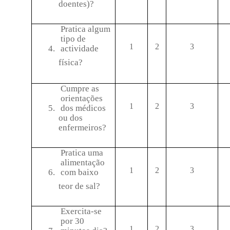
doentes)?
Pratica algum
tipo de
1
2
3
4.
actividade
física?
Cumpre as
orientações
1
2
3
5.
dos médicos
ou dos
enfermeiros?
Pratica uma
alimentação
1
2
3
6.
com baixo
teor de sal?
Exercita-se
por 30
1
2
3