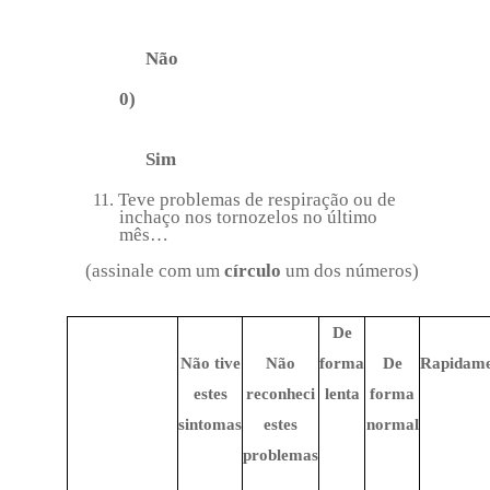
Não
0)
Sim
Teve problemas de respiração ou de
11.
inchaço nos tornozelos no último
mês…
(assinale com um
círculo
um dos números)
De
Não tive
Não
forma
De
Rapidame
estes
reconheci
lenta
forma
sintomas
estes
normal
problemas