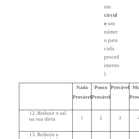
um
círcul
o
um
númer
o para
cada
proced
imento
)
Nada
Pouco
Provável
Mu
Provável
Provável
Prov
12. Reduzir o sal
1
2
3
na sua dieta
13. Reduzir a