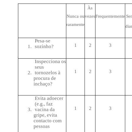
Às
Nunca ou
vezes
Frequentemente
Se
raramente
dia
Pesa-se
1
2
3
1.
sozinho?
Inspecciona os
seus
1
2
3
2.
tornozelos à
procura de
inchaço?
Evita adoecer
(e.g., faz
1
2
3
3.
vacina da
gripe, evita
contacto com
pessoas