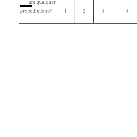
um qualquer
procedimento?
1
2
3
4