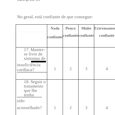
No geral, está confiante de que consegue:
Nada
Pouco
Muito
Extremame
confiante
confiante
confiante
confiante
17. Manter-
se livre de
sintomas de
insuficiência
1
2
3
4
cardíaca?
18. Seguir o
tratamento
que lhe
tenha
sido
aconselhado?
1
2
3
4