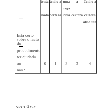
tentei
tenho a
uma
a
Tenho a
vaga
nada
certeza
ideia
certeza
certeza
absoluta
Está certo
sobre o facto
do
procedimento
ter ajudado
ou
0
1
2
3
4
não?
SECÇÃO C: