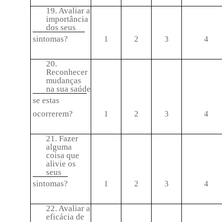
19. Avaliar a
importância
dos seus
sintomas?
1
2
3
4
20.
Reconhecer
mudanças
na sua saúde
se estas
ocorrerem?
1
2
3
4
21. Fazer
alguma
coisa que
alivie os
seus
sintomas?
1
2
3
4
22. Avaliar a
eficácia de