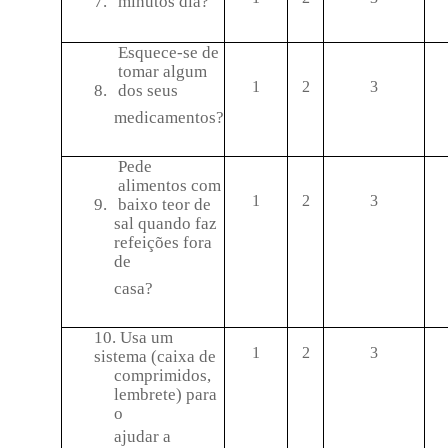
7.
minutos dia?
Esquece-se de
tomar algum
1
2
3
8.
dos seus
medicamentos?
Pede
alimentos com
1
2
3
9.
baixo teor de
sal quando faz
refeições fora
de
casa?
10. Usa um
1
2
3
sistema (caixa de
comprimidos,
lembrete) para
o
ajudar a