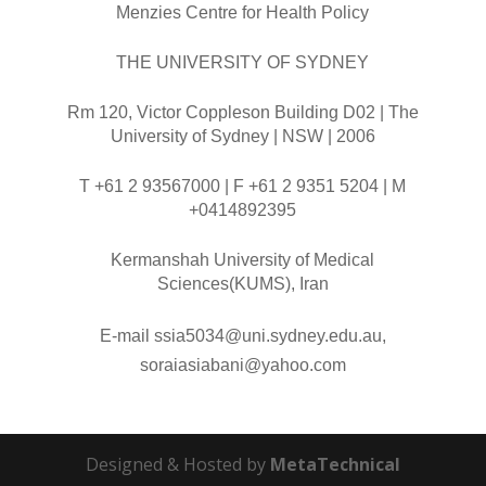
Menzies Centre for Health Policy
THE UNIVERSITY OF SYDNEY
Rm 120, Victor
Coppleson
Building D02 | The
University of Sydney | NSW | 2006
T +61 2 93567000 | F +61 2 9351 5204 | M
+0414892395
Kermanshah University of Medical
Sciences(KUMS), Iran
E-mail ssia5034@uni.sydney.edu.au,
soraiasiabani@yahoo.com
Designed & Hosted by
MetaTechnical