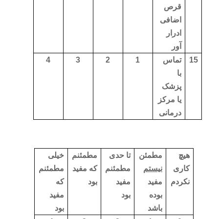
قرص
اضافی
ادرار
آور
15
تماس
1
2
3
4
با
پزشک
یا مرکز
درمانی
هیچ
مطمئن
تا حدی
مطمئنم
خیلی
کاری
نیستم
مطمئنم
که مفید
مطمئنم
نکردم
مفید
مفید
بود
که
بوده
بود
مفید
باشد
بود