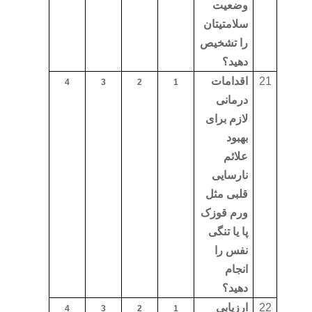
وضعیت
سلامتیتان
را تشخیص
دهید؟
21
اقدامات
4
3
2
1
درمانی
لازم برای
بهبود
علائم
نارسایی
قلبی مثل
ورم قوزک
پا یا تنگی
نفس را
انجام
دهید؟
22
ارزیابی
4
3
2
1