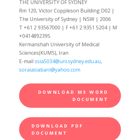
THE UNIVERSITY OF SYDNEY
Rm 120, Victor Coppleson Building D02 |
The University of Sydney | NSW | 2006
T +61 2 93567000 | F +61 2 9351 5204 | M
+0414892395
Kermanshah University of Medical
Sciences(KUMS), Iran
E-mail
ssia5034@uni.sydney.edu.au
,
soraiasiabani@yahoo.com
DOWNLOAD MS WORD
DOCUMENT
DOWNLOAD PDF
DOCUMENT