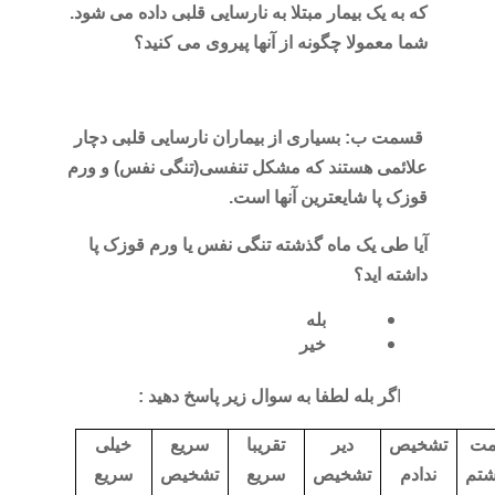
که به یک بیمار مبتلا به نارسایی قلبی داده می شود.
شما معمولا چگونه از آنها پیروی می کنید؟
قسمت ب: بسیاری از بیماران نارسایی قلبی دچار
علائمی هستند که مشکل تنفسی(تنگی نفس) و ورم
قوزک پا شایعترین آنها است.
آیا طی یک ماه گذشته تنگی نفس یا ورم قوزک پا
داشته اید؟
بله
خیر
ا
گر بله لطفا به سوال زیر پاسخ دهید :
مت
تشخیص
دیر
تقریبا
سریع
خیلی
شتم
ندادم
تشخیص
سریع
تشخیص
سریع