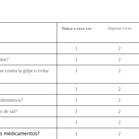
Algunas veces
Nunca o rara vez
1
2
ados
?
1
2
se contra la gripe o evitar
1
2
1
2
nfermero/a
?
1
2
o de sal?
1
2
1
2
us medicamentos?
1
2