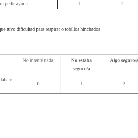
ra pedir ayuda
1
2
ue tuvo dificultad para respirar o tobillos hinchados
No intenté nada
No estaba
Algo seguro/
seguro/a
daba o
0
1
2