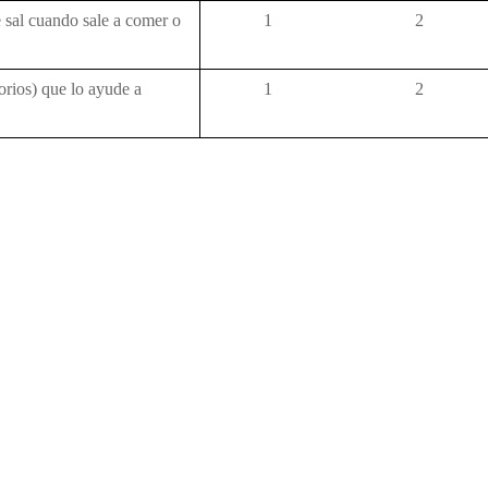
 sal cuando sale a comer o
1
2
torios) que lo ayude a
1
2