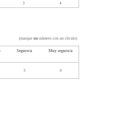
3
4
(marque
un
número con un círculo)
a
Seguro/a
Muy seguro/a
3
4