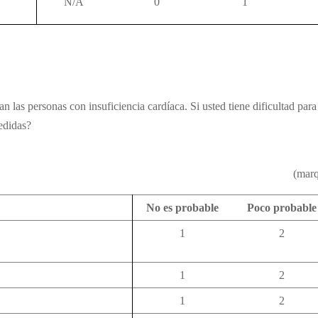
N/A
0
1
las personas con insuficiencia cardíaca. Si usted tiene dificultad para 
edidas
?
(mar
No es probable
Poco probable
1
2
1
2
1
2