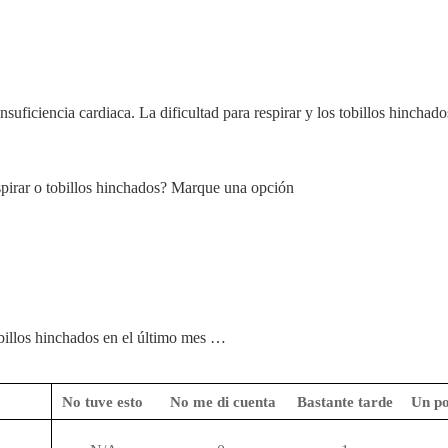
nsuficiencia cardiaca.
La dificultad para respirar y los tobillos hincha
espirar o tobillos hinchados? Marque una opción
tobillos hinchados en el último mes …
No tuve esto
No me di cuenta
Bastante tarde
Un po
n