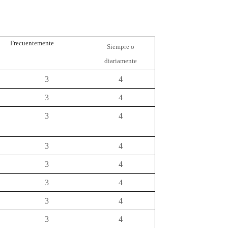
Frecuentemente
Siempre o
diariamente
3
4
3
4
3
4
3
4
3
4
3
4
3
4
3
4