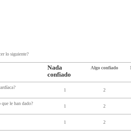
er lo siguiente?
Nada
Algo confiado
confiado
cardíaca?
1
2
o que le han dado
?
1
2
1
2