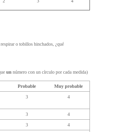
2
3
4
respirar o tobillos hinchados, ¿
qué
que
un
número con un círculo por cada medida)
Probable
Muy probable
3
4
3
4
3
4