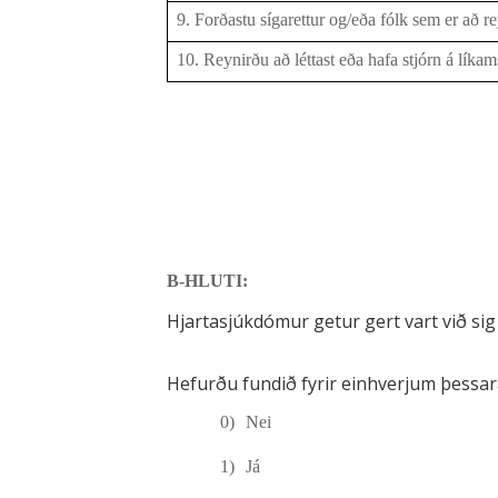
9. Forðastu sígarettur og/eða fólk sem er að r
10. Reynirðu að léttast eða hafa stjórn á líka
B-HLUTI:
Hjartasjúkdómur getur gert vart við si
Hefurðu fundið fyrir einhverjum þess
0)
Nei
1)
Já