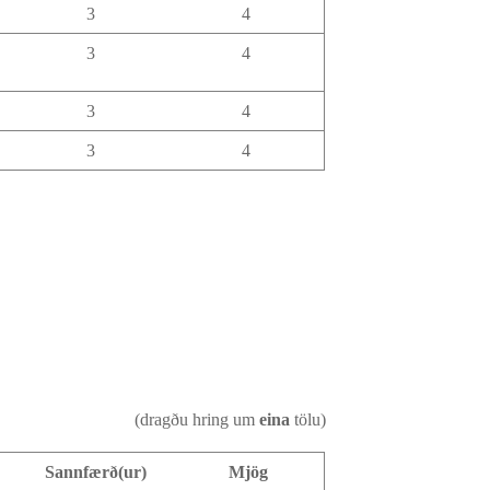
3
4
3
4
3
4
3
4
(dragðu hring um
eina
tölu)
Sannfærð(ur)
Mjög