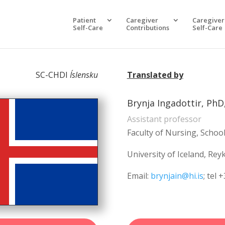
Patient
Caregiver
Caregiver
Self-Care
Contributions
Self-Care
SC-CHDI
Íslensku
Translated by
Brynja Ingadottir, PhD
Assistant professor
Faculty of Nursing, School
University of Iceland, Reyk
Email:
brynjain@hi.is
; tel