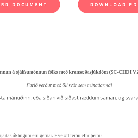
ORD DOCUMENT
DOWNLOAD PD
nnun á sjálfsumönnun fólks með kransæðasjúkdóm (SC-CHDI V2
Farið verður með öll svör sem trúnaðarmál
asta mánuðinn, eða síðan við síðast ræddum saman, og sva
artasjúklingum eru gefnar. Hve oft ferðu eftir þeim?