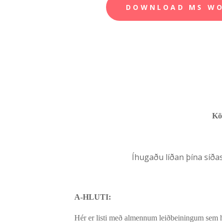
DOWNLOAD MS W
Kö
Í
hugaðu líðan þína síð
A-HLUTI:
Hér er listi með almennum leiðbeiningum sem hj