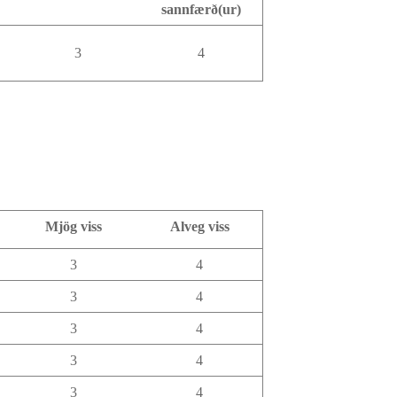
sannfærð(ur)
3
4
Mjög viss
Alveg viss
3
4
3
4
3
4
3
4
3
4