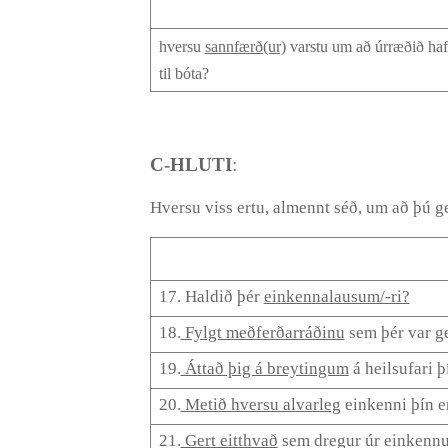
hversu
sannfærð(ur)
varstu um að úrræðið haf
til bóta?
C-HLUTI
:
Hversu viss ertu, almennt séð, um að þú g
17. Haldið þér
einkennalausum/-ri?
18.
Fylgt meðferðarráðinu
sem þér var g
19.
Áttað þig á breytingum
á heilsufari 
20.
Metið hversu alvarleg
einkenni þín e
21.
Gert eitthvað
sem dregur úr einken