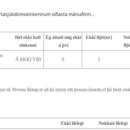
hjartasjúkdómseinkennum síðasta mánuðinn…
Hef ekki haft
Ég áttaði mig ekki
Ekki fljót(ur)
No
einkenni
á því
flj
um
Á EKKI VIÐ
0
1
r til. Hversu líklegt er að þú reynir eitt þessara úrræða ef þú færð ein
Ekki líklegt
Nokkuð líklegt