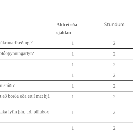
Stundum
Aldrei eða
sjaldan
hjúkrunarfræðingi?
1
2
 blóðþynningarlyf?
1
2
1
2
1
2
nisráði?
1
2
 að borða eða ert í mat hjá
1
2
aka lyfin þín, t.d. pillubox
1
2
1
2