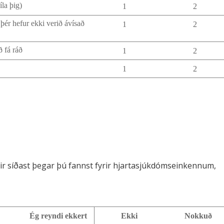
íla þig)
1
2
 þér hefur ekki verið ávísað
1
2
ð fá ráð
1
2
1
2
ir síðast þegar þú fannst fyrir hjartasjúkdómseinkennum,
Ég reyndi ekkert
Ekki
Nokkuð