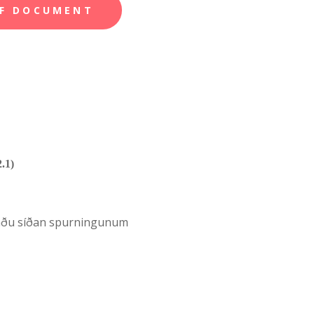
F DOCUMENT
.1)
raðu síðan spurningunum