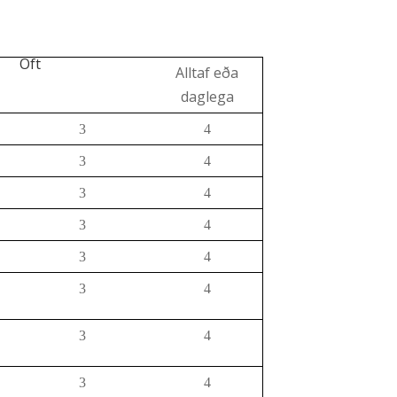
Oft
Alltaf eða
daglega
3
4
3
4
3
4
3
4
3
4
3
4
3
4
3
4