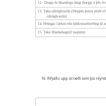
12.
Draga úr líkamlegu álagi (hægja á þér, hv
13. Taka nítróglyserín (Slepptu þessu atriði ef
nítróglyserín)
14. Hringja í lækni eða hjúkrunarfræðing til a
15. Taka Hjartamagnýl (aspirin)
16. Rifjaðu upp úrræði sem þú reynd