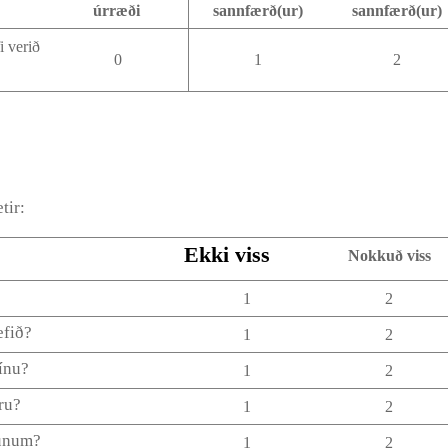
úrræði
sannfærð(ur)
sannfærð(ur)
i verið
0
1
2
etir:
Ekki viss
Nokkuð viss
1
2
efið?
1
2
þínu?
1
2
ru?
1
2
nunum?
1
2