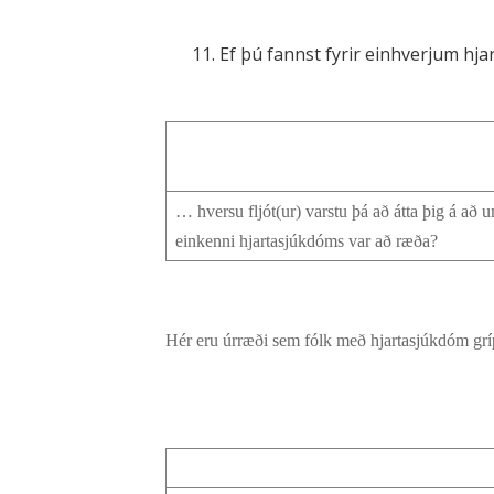
11. Ef þú fannst fyrir einhverjum 
… hversu fljót(ur) varstu þá að átta þig á að 
einkenni hjartasjúkdóms var að ræða?
Hér eru úrræði sem fólk með hjartasjúkdóm grípu