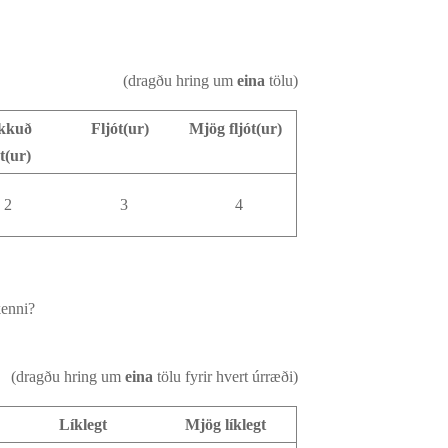
(dragðu hring um
eina
tölu)
kkuð
Fljót(ur)
Mjög fljót(ur)
ót(ur)
2
3
4
kenni?
(dragðu hring um
eina
tölu fyrir hvert úrræði)
Líklegt
Mjög líklegt