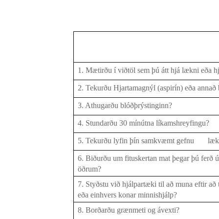
1. Mætirðu í viðtöl sem þú átt hjá lækni eða 
2. Tekurðu Hjartamagnýl (aspirín) eða annað
3. Athugarðu blóðþrýstinginn?
4. Stundarðu 30 mínútna líkamshreyfingu?
5. Tekurðu lyfin þín samkvæmt gefnu
læk
6. Biðurðu um fituskertan mat þegar þú ferð út
öðrum?
7. Styðstu við hjálpartæki til að muna eftir að t
eða einhvers konar minnishjálp?
8. Borðarðu grænmeti og ávexti?