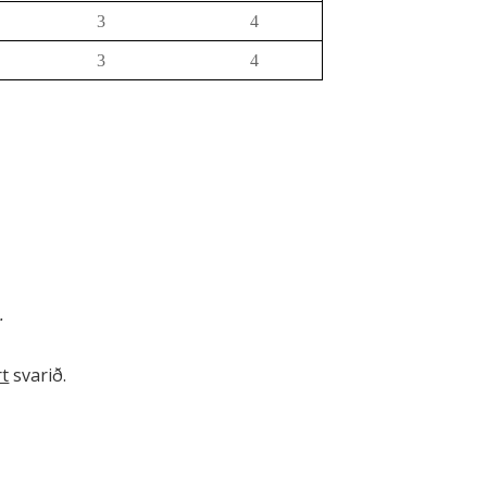
3
4
3
4
.
t
svarið.