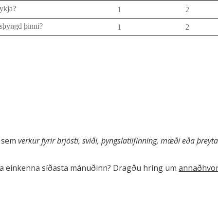
eykja?
1
2
msþyngd þinni?
1
2
g sem
verkur fyrir brjósti, sviði, þyngslatilfinning, mæði eða þreyta
ara einkenna síðasta mánuðinn? Dragðu hring um
annaðhvor