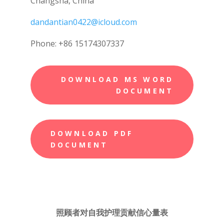
Changsha, China
dandantian0422@icloud.com
Phone: +86 15174307337
DOWNLOAD MS WORD
DOCUMENT
DOWNLOAD PDF
DOCUMENT
照顾者对自我护理贡献信心量表