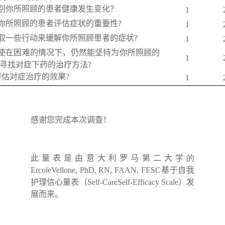
别你所照顾的患者健康发生变化？
1
你所照顾的患者评估症状的重要性
?
1
取一些行动来缓解你所照顾患者的症状
?
1
使在困难的情况下，仍然能坚持为你所照顾的
1
寻找对症下药的治疗方法
?
评估对症治疗的效果
?
1
感谢您完成本次调查！
此量表是由意大利罗马第二大学
的
ErcoleVellone, PhD, RN, FAAN, FESC
基于自我
护理信心量表（
Self-CareSelf-Efficacy Scale
）发
展而来。