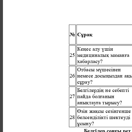
№ 
Сұрақ 
Кеңес алу үшін 
25 
медициналық маманға 
хабарласу? 
Отбасы мүшесінен 
26 
немесе досыңыздан ақы
сұрау? 
Белгілердің не себепті 
27 
пайда болғанын 
анықтауға тырысу? 
Өзін жақсы сезінгенше
28 
белсенділікті шектеуді 
ұсыну? 
Белгілер соңғы рет п