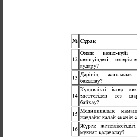
№ 
Сұрақ 
Оның 
көңіл-күйі 
12 
сезінуіндегі 
өзгерісте
аудару? 
Дәрінің 
жағымсыз 
13 
бақылау? 
Күнделікті 
істер 
кез
14 
әдеттегіден 
тез 
ша
байқау? 
Медициналық 
маман
15 
жағдайы қалай екенін с
Жүрек жеткіліксіздіг
16 
мұқият қадағалау? 