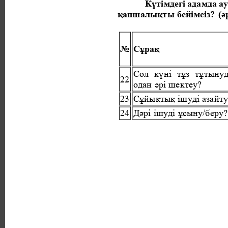
Күтімдегі адамда ау
қаншалықты бейімсіз? 
(ә
№ 
Сұрақ 
Сол күні тұз тұтыну
22 
одан әрі шектеу? 
23 
Сұйықтық ішуді азайту
24 
Дәрі ішуді ұсыну/беру?