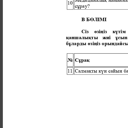
Медициналық маманнан 
10 
сұрау? 
B БӨЛІМІ 
Сіз 
өзіңіз 
күтім 
қаншалықты жиі ұсына
бұларды өзіңіз орындайсы
№ 
Сұрақ 
11 
Салмақты күн сайын б