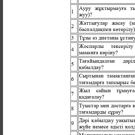
Ауру жұқтырмауға т
1 
жуу)? 
Жаттығулар жасау (
2 
баспалдақпен көтерілу)
3 
Тұзы аз диетаны ұстану
Жоспарлы 
тексерілу 
4 
маманға көріну? 
Тағайындалған 
дәріл
5 
қабылдау? 
Сыртынан тамақтанға
6 
тағамдарға тапсырыс бе
Жыл 
сайын 
тұмауға
7 
қадағалау? 
Туыстар мен достарға қ
8 
тағамдарды сұрау? 
Дәрі қабылдау уақыты
9 
жүйе немесе әдісті қол