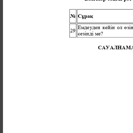
№ 
Сұрақ 
Емдеуден кейін ол өзі
29 
сезінді ме? 
САУАЛНАМА