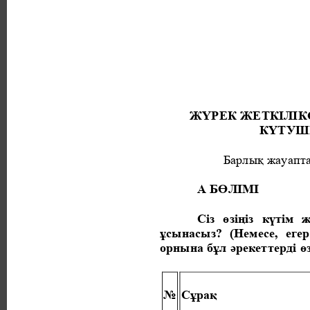
ЖҮРЕК ЖЕТКІЛІКС
КҮТУШІ
Барлық жауапта
А БӨЛІМІ 
Сіз өзіңіз күтім
ұсынасыз? 
(Немесе, ег
орнына бұл әрекеттерді ө
№ 
Сұрақ 