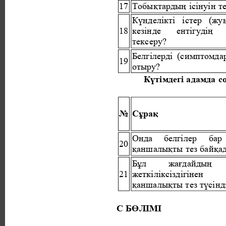
17 
Тобықтардың ісінуін те
Күнделікті істер (жу
18 
кезінде 
ентігудің 
тексеру? 
Белгілерді (симптомд
19 
отыру? 
Күтімдегі адамда со
№ 
Сұрақ 
Онда 
белгілер 
бар 
20 
қаншалықты тез байқа
Бұл 
жағдайдың 
21 
жеткіліксіздігінен 
қаншалықты тез түсінді
С БӨЛІМІ 