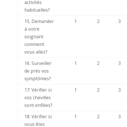
activités
habituelles?
15. Demander
1
2
3
à votre
soignant
comment
vous allez?
16. Surveiller
1
2
3
de près vos
symptômes?
17. Vérifier si
1
2
3
vos chevilles
sont enflées?
18. Vérifier si
1
2
3
vous êtes