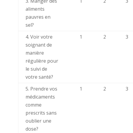
3. Manger des
1
2
3
aliments
pauvres en
sel?
4. Voir votre
1
2
3
soignant de
manière
régulière pour
le suivi de
votre santé?
5. Prendre vos
1
2
3
médicaments
comme
prescrits sans
oublier une
dose?