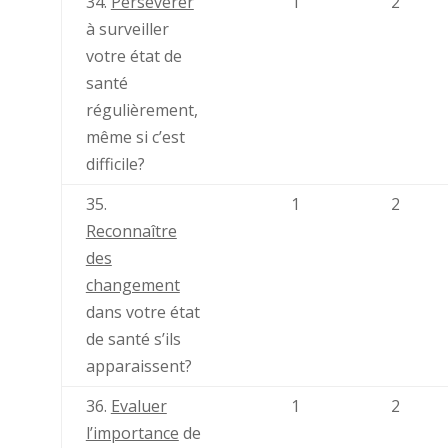
34.
Persévérer
1
2
à surveiller
votre état de
santé
régulièrement,
même si c’est
difficile?
35.
1
2
Reconnaître
des
changement
dans votre état
de santé s’ils
apparaissent?
36.
Evaluer
1
2
l’importance
de