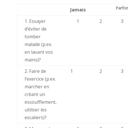
Parfoi
Jamais
1. Essayer
1
2
3
d’éviter de
tomber
malade (p.ex.
en lavant vos
mains)?
2. Faire de
1
2
3
l’exercice (p.ex.
marcher en
créant un
essoufflement,
utiliser les
escaliers)?