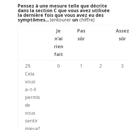
Pensez à une mesure telle que décrite
dans la section C que vous avez utilisée
la dernière fois que vous avez eu des
symptômes...
(entourer
un
chiffre)
Je
Pas
Assez
n’ai
sûr
sûr
rien
fait
29.
0
1
2
3
Cela
vous
a–t-il
permis
de
vous
sentir
mieux?