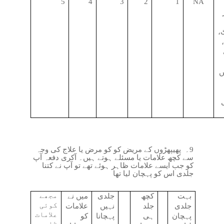
5
4
3
2
1
NA
،
ں
9۔
پھیپھڑوں کے مریض کو کو مرض یا علاج کی وجہ
سے کچھ علامات یا مسئلے ہوتے ہیں۔ آکری دفعہ آپ
کو جب ایسے علامات ظاہر ہوئے تھے تو آپ نے کتنا
جلدی اس کو پہچان لیا تھا
مجھے
بہت
کچھ
جلدی
میں نے
کوئی
جلدی
جلد
نہیں
علامات
علامات
پہچان
ہی
پہچانا
کو
ظاہر