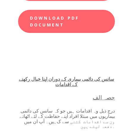
DOWNLOAD PDF
DOCUMENT
سانس کی دائمی بیماری کے دوران اپنا خیال رکھنے
کے اقدامات
حصہ الف
درج ذیل وہ اقدامات ہیں جو کہ سانس کی دائمی
بیماریوں میں مبتلا افراد اپنے حفاظت کے لئے اٹھاتے
سے ک
ہیں۔ آپ ان میں
ون سے اقدامات
کتنی
۔
دفعہ لیتے ہیں